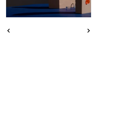
OZVĚTE SE
NÁM
baraczek@synergis.cz